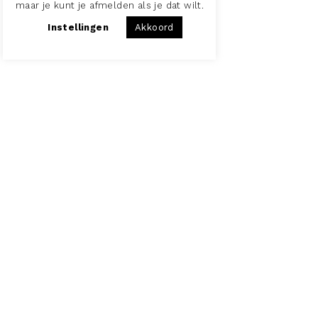
maar je kunt je afmelden als je dat wilt.
Instellingen
Akkoord
Onze parameters
Ruim 90 procent van onze tijd brengen
mensen binnen in gebouw door en wereldwijd
geeft 76% van de werknemers aan te
‘worstelen’ met welzijn. Daarom denken wij bij
het Architecten_Lab graag na over alle
aspecten van de gebouwde omgeving omdat
die veel impact heeft op ons welbevinden,
gedrag en zeker prestaties. We noemen dat