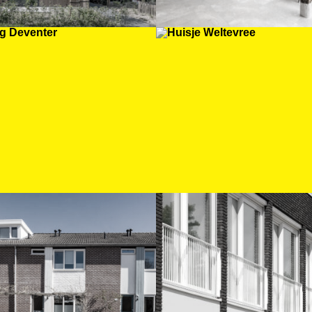
lierwoning
Huisje Weltevr
enter
aarderen 99
Woon400 Rent
ingen in Apeldoorn
Deventer