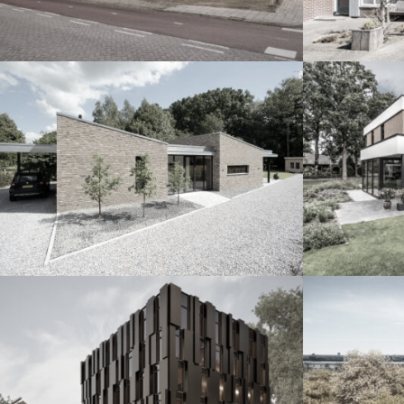
Woonhuis Eikendal Tu5
Woo
Diepenveen
Die
Gasfabriek Gebouw Y
LIN
Deventer