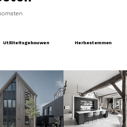
itkomsten
Utiliteitsgebouwen
Herbestemmen
je stek geschakeld
Luxe wonen in
nhuis K8
rijksmonument
boerderij