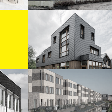
ee
Op je stek geschakeld
woonhuis L8&9
ree
De Stadlander
Groningen