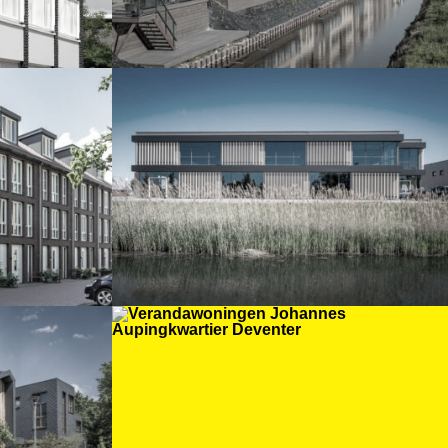
Bedrijfspand
n
Brinkhorst Zutphen
chakeld
Verandawoningen
Johannes
Aupingkwartier