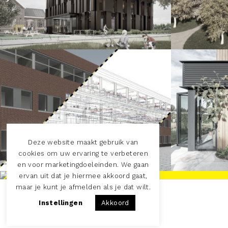
Engineering
Woo
Die
Deze website maakt gebruik van
cookies om uw ervaring te verbeteren
en voor marketingdoeleinden. We gaan
ervan uit dat je hiermee akkoord gaat,
maar je kunt je afmelden als je dat wilt.
Herontwikkeling
Instellingen
Akkoord
kwekerij Voorst