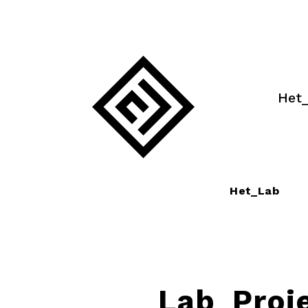
Skip
to
content
Het
Het_Lab
Lab_Proj