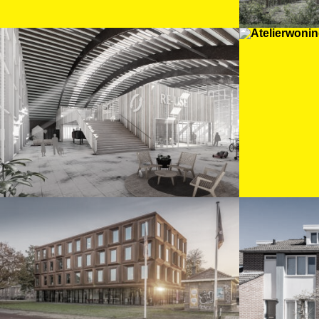
Bogenhal Zwolle
Ate
Dev
Gasfabriek Gebouw X
Opw
Deventer
won