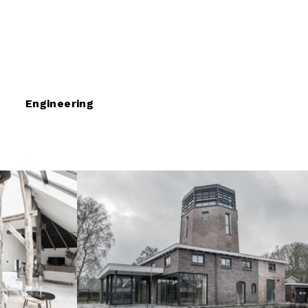
Engineering
Molen Weltevreden in
ale
Wilp