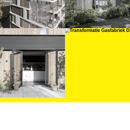
nhuis Eikendal V10
Transformatie
penveen
Gasfabriek Dev