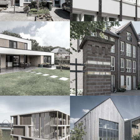
nhuis Eikendal La5
Nieuwbouw
penveen
Nieuwlarenstei
Deventer
D Nijmegen
Op je stek ges
woonhuis L6