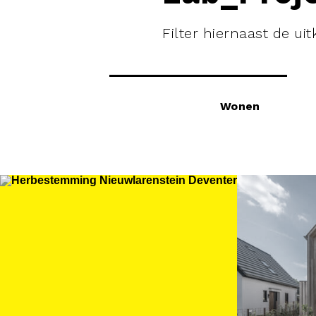
Filter hiernaast de u
Wonen
Herbestemming
Op 
Nieuwlarenstein
woo
Deventer